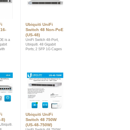
Fi
Ubiquiti UniFi
16-
Switch 48 Non-PoE
(US-48)
E is a
UniFi Switch 48-Port,
gabit
Ubiquiti. 48 Gigabit
with
Ports; 2 SFP 1G Cages
 Ethernet
& 2 SFP+ 10G Cages,
eight
Non-PoE Switch
02.3at
d two
Fi
Ubiquiti UniFi
-8)
Switch 48 750W
Ubiquiti.
(US-48-750W)
e
UniFi Switch 48 750W,