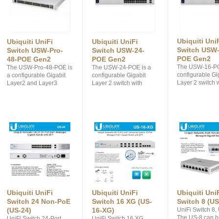
Ubiquiti Uni
Ubiquiti UniFi
Ubiquiti UniFi
Switch USW-
Switch USW-Pro-
Switch USW-24-
POE Gen2
48-POE Gen2
POE Gen2
The USW-16-PO
The USW-Pro-48-POE is
The USW-24-POE is a
configurable Gi
a configurable Gigabit
configurable Gigabit
Layer 2 switch 
Layer2 and Layer3
Layer 2 switch with
sixteen Gigabit
switch with auto-sensing
twenty four Gigabit
ports including 
802.3at PoE+ and
Ethernet ports including
auto-sensing 8
802.3bt PoE++. Forty
sixteen auto-sensing
PoE+ ports, an
PoE+ and eight PoE++
802.3at PoE+ ports, and
SFP ports.
RJ45 ports, four SFP+
two SFP ports.
ports.
Ubiquiti UniFi
Ubiquiti UniFi
Ubiquiti Uni
Switch 24 Non-PoE
Switch 16 XG (US-
Switch 8 (US
(US-24)
16-XG)
UniFi Switch 8, 
The US-8 can b
UniFi Switch 24-Port,
UniFi Switch 16 XG,