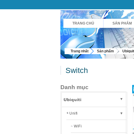
TRANG CHỦ
SẢN PHẨM
Trang nhất
Sản phẩm
Ubiquit
Switch
Danh mục
▼
Ubiquiti
Unifi
▼
WiFi