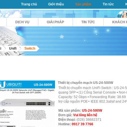
Trang chủ
Giới thiệu
Sản phẩm
Tin tức
DỊCH VỤ
GIẢI PHÁP
TIN TỨC
KHÁCH 
i
Unifi
Switch
Thiết bị chuyển mạch US-24-500W
Thiết bị chuyển mạch UniFi Switch : US-24-
quang SFP • (1) Cổng Serial Console • Non-
Capacity: 52 Gbps • Forwarding Rate: 38.69 
trợ cấp nguồn POE+ IEEE 802.3at/af and 24V
Mã sản phẩm:
US-24-500W
Đơn giá:
Vui lòng liên hệ
Điện thoại:
(028) 38682371
Hotline:
0917 39 7766