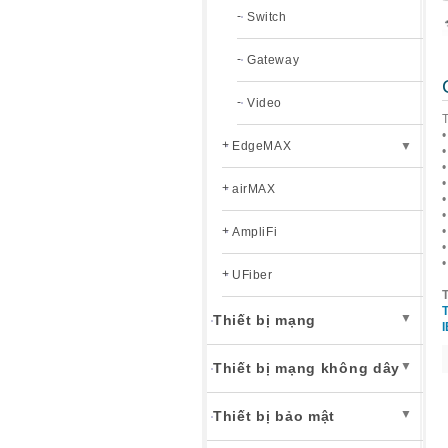
Switch
Gateway
Video
T
•
EdgeMAX
▼
•
•
•
airMAX
•
•
•
AmpliFi
•
•
UFiber
T
T
▼
Thiết bị mạng
▼
Thiết bị mạng không dây
▼
Thiết bị bảo mật