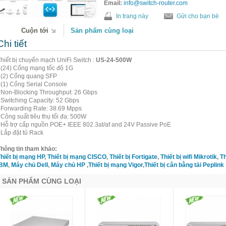
Email:
info@switch-router.com
In trang này
Gửi cho bạn bè
Cuộn tới
Sản phẩm cùng loại
Chi tiết
hiết bị chuyển mạch UniFi Switch :
US-24-500W
 (24) Cổng mạng tốc độ 1G
 (2) Cổng quang SFP
 (1) Cổng Serial Console
 Non-Blocking Throughput: 26 Gbps
 Switching Capacity: 52 Gbps
 Forwarding Rate: 38.69 Mpps
 Công suất tiêu thụ tối đa: 500W
 Hỗ trợ cấp nguồn POE+ IEEE 802.3at/af and 24V Passive PoE
 Lắp đặt tủ Rack
hông tin tham khảo:
hiết bị mạng HP
,
Thiết bị mạng CISCO
,
Thiết bị Fortigate
,
Thiết bị wifi Mikrotik
,
Th
IBM
,
Máy chủ Dell
,
Máy chủ HP
,
Thiết bị mạng Vigor
,
Thiết bị cân bằng tải Peplink
SẢN PHẨM CÙNG LOẠI