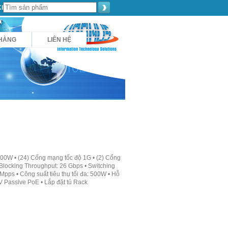
Khách hàng
HÀNG
LIÊN HỆ
500W • (24) Cổng mạng tốc độ 1G • (2) Cổng
Blocking Throughput: 26 Gbps • Switching
Mpps • Công suất tiêu thụ tối đa: 500W • Hỗ
 Passive PoE • Lắp đặt tủ Rack