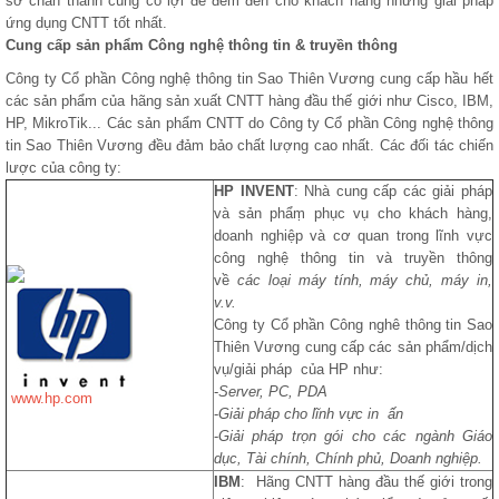
sở chân thành cùng có lợi để đem đến cho khách hàng những giải pháp
ứng dụng CNTT tốt nhất.
Cung cấp sản phẩm Công nghệ thông tin & truyền thông
Công ty Cổ phần Công nghệ thông tin Sao Thiên Vương cung cấp hầu hết
các sản phẩm của hãng sản xuất CNTT hàng đầu thế giới như Cisco, IBM,
HP, MikroTik... Các sản phẩm CNTT do Công ty Cổ phần Công nghệ thông
tin Sao Thiên Vương đều đảm bảo chất lượng cao nhất. Các đối tác chiến
lược của công ty:
HP INVENT
: Nhà cung cấp các giải pháp
và sản phẩṃ phục vụ cho khách hàng,
doanh nghiệp và cơ quan trong lĩnh vực
công nghệ thông tin và truyền thông
về
các loại máy tính, máy chủ, máy in,
v.v.
Công ty Cổ phần Công nghê thông tin Sao
Thiên Vương cung cấp các sản phẩm/dịch
vụ/giải pháp của HP như:
-
Server, PC, PDA
www.hp.com
-
Giải pháp cho lĩnh vực in ấn
-
Giải pháp trọn gói cho các ngành Giáo
dục, Tài chính, Chính phủ, Doanh nghiệp.
IBM
: Hãng CNTT hàng đầu thế giới trong