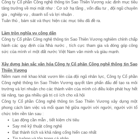
Công ty Cổ phần Công nghệ thông tin Sao Thiên Vương xác định mục tiêu
tăng trưởng về mọi mặt như : Cơ sở hạ tầng , vốn đầu tư , đội ngũ chuyên
gia , nghiệp vụ , doanh số và lợi nhuận .
Tuân thủ , bám sát và thực hiện các mục tiêu đã đề ra.
Làm tròn nghĩa vụ công dân
Công ty Cổ phần Công nghệ thông tin Sao Thiên Vương nghiêm chỉnh chấp
hành các quy định của Nhà nước , tích cực tham gia và đóng góp công
sức của mình vì một đất nước Việt Nam văn minh và giàu mạnh.
Xây dựng bản sắc văn hóa Công ty Cổ phần Công nghệ thông tin Sao
Thiên Vương
Niềm nam mê khao khát vươn lên của đội ngũ nhân lực, Công ty Cổ phần
Công nghệ thông tin Sao Thiên Vương quyết tâm phấn đấu để tạo ra môi
trường và lợi nhuận cho các thành viên của mình có điều kiện phát huy hết
tài năng, tạo gia nhiều giá trị có ích cho xã hội
Công ty Cổ phần Công nghệ thông tin Sao Thiên Vương xây dựng một
phong cách làm việc và mối quan hệ giữa người với người, người với tổ
chức trên nền tản sau :
Lao động cần mẫn , tiết kiệm chi tiêu
Say mê kỹ thuật công nghệ
Đạt thành tích và khả năng cống hiến cao nhất
Tin tưởng và tôn trọng cá nhân