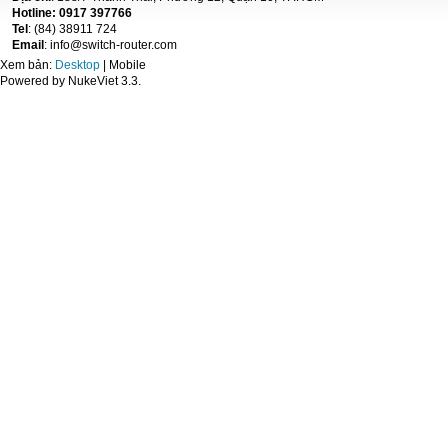
Hotline: 0917 397766
Tel
: (84) 38911 724
Email
: info@switch-router.com
Xem bản:
Desktop
| Mobile
Powered by NukeViet 3.3.