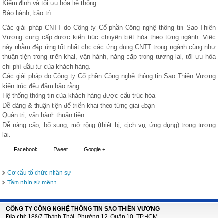
Kiểm định và tối ưu hóa hệ thống
Bảo hành, bảo trì...
Các giải pháp CNTT do Công ty Cổ phần Công nghệ thông tin Sao Thiên
Vương cung cấp được kiến trúc chuyên biệt hóa theo từng ngành. Việc
này nhằm đáp ứng tốt nhất cho các ứng dụng CNTT trong ngành cũng như
thuận tiện trong triển khai, vận hành, nâng cấp trong tương lai, tối ưu hóa
chi phí đầu tư của khách hàng.
Các giải pháp do Công ty Cổ phần Công nghệ thông tin Sao Thiên Vương
kiến trúc đều đảm bảo rằng:
Hệ thống thông tin của khách hàng được cấu trúc hóa
Dễ dàng & thuận tiện để triển khai theo từng giai đoạn
Quản trị, vận hành thuận tiện.
Dễ nâng cấp, bổ sung, mở rộng (thiết bị, dịch vụ, ứng dụng) trong tương
lai.
Facebook
Tweet
Google +
Cơ cấu tổ chức nhân sự
Tầm nhìn sứ mệnh
CÔNG TY CÔNG NGHỆ THÔNG TIN SAO THIÊN VƯƠNG
Địa chỉ
: 188/7 Thành Thái, Phường 12, Quận 10, TP.HCM