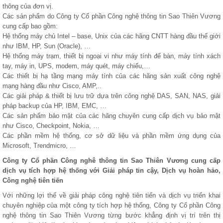
thông của đơn vị.
Các sản phẩm do Công ty Cổ phần Công nghệ thông tin Sao Thiên Vương
cung cấp bao gồm:
Hệ thống máy chủ Intel – base, Unix của các hãng CNTT hàng đầu thế giới
như IBM, HP, Sun (Oracle), …
Hệ thống máy trạm, thiết bị ngoại vi như máy tính để bàn, máy tính xách
tay, máy in, UPS, modem, máy quét, máy chiếu,…
Các thiết bị hạ tầng mạng máy tính của các hãng sản xuất công nghệ
mạng hàng đầu như Cisco, AMP,..
Các giải pháp & thiết bị lưu trữ dựa trên công nghệ DAS, SAN, NAS, giải
pháp backup của HP, IBM, EMC, …
Các sản phẩm bảo mật của các hãng chuyên cung cấp dịch vụ bảo mật
như Cisco, Checkpoint, Nokia, …
Các phần mềm hệ thống, cơ sở dữ liệu và phần mềm ứng dụng của
Microsoft, Trendmicro, …
Công ty Cổ phần Công nghê thông tin Sao Thiên Vương cung cấp
dịch vụ tích hợp hệ thống với Giải pháp tin cậy, Dịch vụ hoàn hảo,
Công nghệ tiên tiến
Với những lợi thế về giải pháp công nghệ tiên tiến và dịch vụ triển khai
chuyên nghiệp của một công ty tích hợp hệ thống, Công ty Cổ phần Công
nghệ thông tin Sao Thiên Vương từng bước khẳng định vị trí trên thị