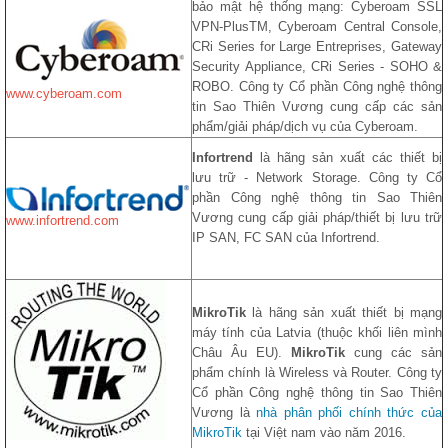
bảo mật hệ thống mạng: Cyberoam SSL
VPN-PlusTM, Cyberoam Central Console,
CRi Series for Large Entreprises, Gateway
Security Appliance, CRi Series - SOHO &
ROBO. Công ty Cổ phần Công nghệ thông
www.cyberoam.com
tin Sao Thiên Vương cung cấp các sản
phẩm/giải pháp/dịch vụ của Cyberoam.
Infortrend
là hãng sản xuất các thiết bị
lưu trữ - Network Storage. Công ty Cổ
phần Công nghệ thông tin Sao Thiên
Vương cung cấp giải pháp/thiết bị lưu trữ
www.infortrend.com
IP SAN, FC SAN của Infortrend.
MikroTik
là hãng sản xuất thiết bị mạng
máy tính của Latvia (thuộc khối liên mình
Châu Âu EU).
MikroTik
cung các sản
phẩm chính là Wireless và Router. Công ty
Cổ phần Công nghệ thông tin Sao Thiên
Vương là
nhà phân phối chính thức của
MikroTik
tại Việt nam vào năm 2016.