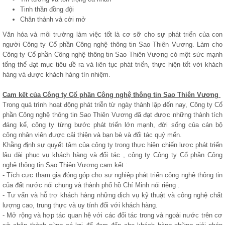
Tinh thần đồng đội
Chân thành và cởi mở
Văn hóa và môi trường làm việc tốt là cơ sỡ cho sự phát triển của con
người Công ty Cổ phần Công nghệ thông tin Sao Thiên Vương. Làm cho
Công ty Cổ phần Công nghệ thông tin Sao Thiên Vương có một sức mạnh
tổng thể đạt mục tiêu đề ra và liên tục phát triển, thực hiện tốt với khách
hàng và được khách hàng tín nhiệm.
Cam kết của Công ty Cổ phần Công nghệ thông tin Sao Thiên Vương
Trong quá trình hoạt động phát triễn từ ngày thành lập đến nay, Công ty Cổ
phần Công nghệ thông tin Sao Thiên Vương đã đạt được những thành tích
đáng kể, công ty từng bước phát triển lớn mạnh, đời sống của cán bộ
công nhân viên được cải thiện và bạn bè và đối tác quý mến.
Khằng định sự quyết tâm của công ty trong thực hiện chiến lược phát triển
lâu dài phục vụ khách hàng và đối tác , công ty Công ty Cổ phần Công
nghệ thông tin Sao Thiên Vương cam kết :
- Tích cực tham gia đóng góp cho sự nghiệp phát triển công nghệ thông tin
của đất nước nói chung và thành phố hồ Chí Minh nói riêng .
- Tư vấn và hỗ trợ khách hàng những dịch vụ kỹ thuật và công nghệ chất
lượng cao, trung thực và uy tính đối với khách hàng.
- Mở rộng và hợp tác quan hệ với các đối tác trong và ngoài nước trên cơ