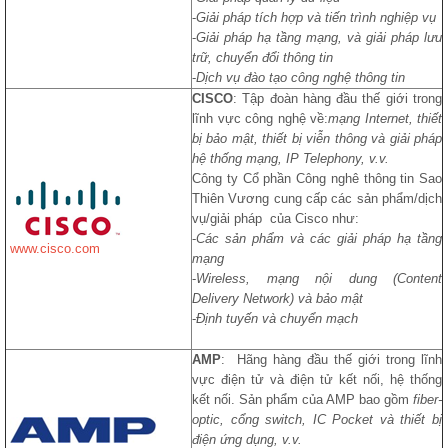
-
Giải pháp tích hợp và tiến trình nghiệp vụ
-
Giải pháp hạ tầng mạng, và giải pháp lưu
trữ, chuyển đổi thông tin
-
Dịch vụ đào tạo công nghệ thông tin
CISCO
: Tập đoàn hàng đầu thế giới trong
lĩnh vực công nghệ về:
mạng Internet, thiết
bị bảo mật, thiết bị viễn thông và giải pháp
hệ thống mạng, IP Telephony, v.v.
Công ty Cổ phần Công nghê thông tin Sao
Thiên Vương cung cấp các sản phẩm/dịch
vụ/giải pháp của Cisco như:
-
Các sản phẩm và các giải pháp hạ tầng
www.cisco.com
mạng
-
Wireless, mạng nội dung (Content
Delivery Network) và bảo mật
-
Định tuyến và chuyển mạch
AMP
: Hãng hàng đầu thế giới trong lĩnh
vực điện tử và điện tử kết nối, hệ thống
kết nối. Sản phẩm của AMP bao gồm
fiber-
optic, cổng switch, IC Pocket và thiết bị
điện ứng dụng, v.v.