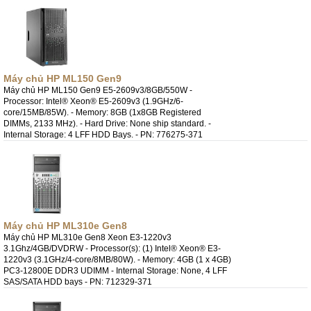
Máy chủ HP ML150 Gen9
Máy chủ HP ML150 Gen9 E5-2609v3/8GB/550W -
Processor: Intel® Xeon® E5-2609v3 (1.9GHz/6-
core/15MB/85W). - Memory: 8GB (1x8GB Registered
DIMMs, 2133 MHz). - Hard Drive: None ship standard. -
Internal Storage: 4 LFF HDD Bays. - PN: 776275-371
Máy chủ HP ML310e Gen8
Máy chủ HP ML310e Gen8 Xeon E3-1220v3
3.1Ghz/4GB/DVDRW - Processor(s): (1) Intel® Xeon® E3-
1220v3 (3.1GHz/4-core/8MB/80W). - Memory: 4GB (1 x 4GB)
PC3-12800E DDR3 UDIMM - Internal Storage: None, 4 LFF
SAS/SATA HDD bays - PN: 712329-371