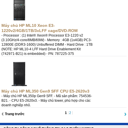
Máy chủ HP ML10 Xeon E3-
1220v2/4GB/1TB/3xLFF cage/DVD-ROM
- Processor : (1) Intel® Xeon® Processor E3-1220 v2
(3.10GHz/4-core/8MB/69W) - Memory : 4GB (1x4GB) PC3-
12800E (DDR3-1600) Unbuffered DIMM - Hard Drive : 1TB
(NOTE: HP ML10-4 LFF Hard Drive Enablement Kit
(742971-B21) is embedded) - PN: 787225-375
Máy chủ HP ML350 Gen9 SFF CPU E5-2620v3
- Máy chủ HP ML350p Gen9 SFF. - Mã sản phẩm: 754536-
B21. - CPU E5-2620v3. - Máy chủ tower, phù hợp cho các
doanh nghiệp nhỏ.
1
2
Trang trước
Trang
sau